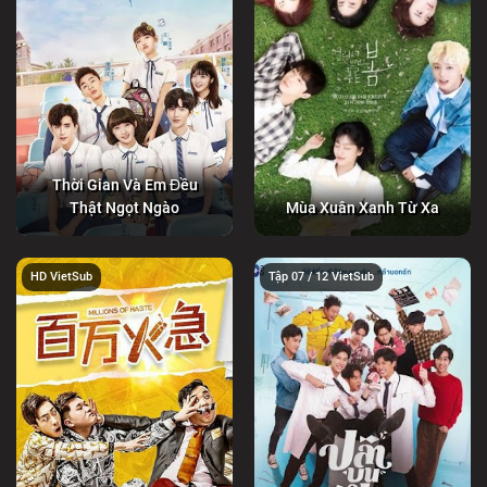
Thời Gian Và Em Đều
Thật Ngọt Ngào
Mùa Xuân Xanh Từ Xa
HD VietSub
Tập 07 / 12 VietSub