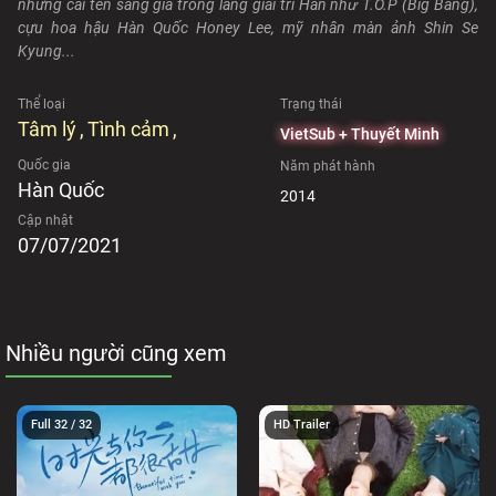
những cái tên sáng giá trong làng giải trí Hàn như T.O.P (Big Bang),
cựu hoa hậu Hàn Quốc Honey Lee, mỹ nhân màn ảnh Shin Se
Kyung...
Thể loại
Trạng thái
Tâm lý
Tình cảm
VietSub + Thuyết Minh
Quốc gia
Năm phát hành
Hàn Quốc
2014
Cập nhật
07/07/2021
Nhiều người cũng xem
Full 32 / 32
HD Trailer