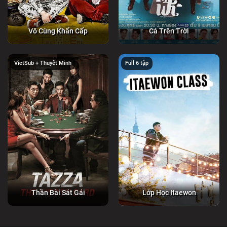
Vô Cùng Khẩn Cấp
Cá Trên Trời
VietSub + Thuyết Minh
Full 6 tập
Thần Bài Sát Gái
Lớp Học Itaewon